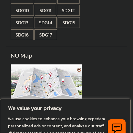
SDG10
SDG11
SDG12
SDG13
SDG14
SDG15
SDG16
SDG17
NU Map
We value your privacy
Histats
We use cookies to enhance your browsing experience, serve
personalized ads or content, and analyze our traffic. By