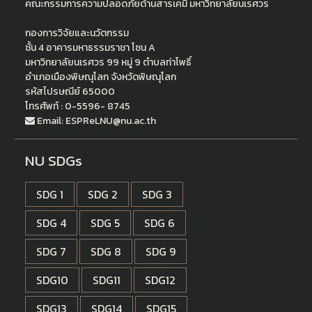
คณะกรรมการความปลอดภัยด้านสารเคมี มหาวิทยาลัยนเรศวร
กองการวิจัยและนวัตกรรม
ชั้น 4 อาคารมหาธรรมราชา โซน A
มหาวิทยาลัยนเรศวร 99 หมู่ 9 ตำบลท่าโพธิ์
อำเภอเมืองพิษณุโลก จังหวัดพิษณุโลก
รหัสไปรษณีย์ 65000
โทรศัพท์ : 0-5596- 8745
Email: ESPReLNU@nu.ac.th
NU SDGs
SDG 1
SDG 2
SDG 3
SDG 4
SDG 5
SDG 6
SDG 7
SDG 8
SDG 9
SDG10
SDG11
SDG12
SDG13
SDG14
SDG15