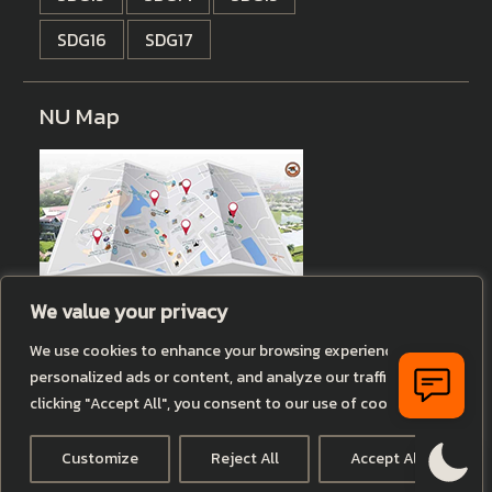
SDG16
SDG17
NU Map
We value your privacy
Histats
We use cookies to enhance your browsing experience, serve
personalized ads or content, and analyze our traffic. By
clicking "Accept All", you consent to our use of cookies.
Copyright © All rights reserved.
Customize
Reject All
Accept All
University Hub by
WEN Themes