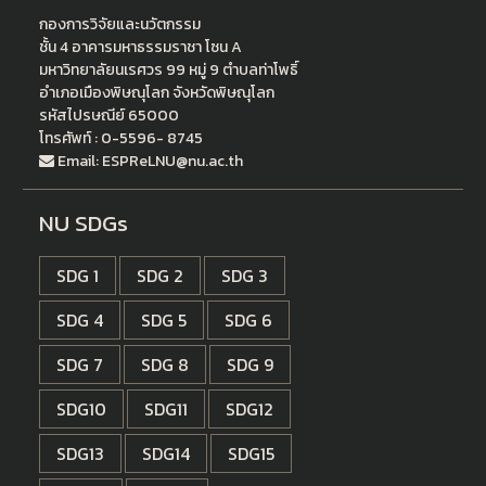
กองการวิจัยและนวัตกรรม
ชั้น 4 อาคารมหาธรรมราชา โซน A
มหาวิทยาลัยนเรศวร 99 หมู่ 9 ตำบลท่าโพธิ์
อำเภอเมืองพิษณุโลก จังหวัดพิษณุโลก
รหัสไปรษณีย์ 65000
โทรศัพท์ : 0-5596- 8745
Email: ESPReLNU@nu.ac.th
NU SDGs
SDG 1
SDG 2
SDG 3
SDG 4
SDG 5
SDG 6
SDG 7
SDG 8
SDG 9
SDG10
SDG11
SDG12
SDG13
SDG14
SDG15