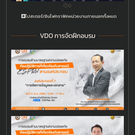
โปสเตอร์/อินโฟกราฟิคหน่วยงานภายนอกทั้งหมด
VDO การจัดฝึกอบรม