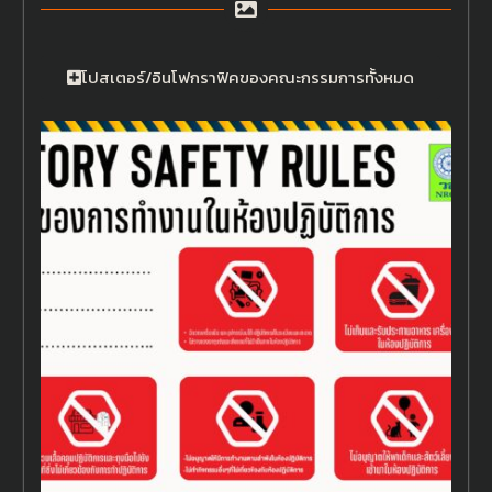
โปสเตอร์/อินโฟกราฟิคของคณะกรรมการทั้งหมด