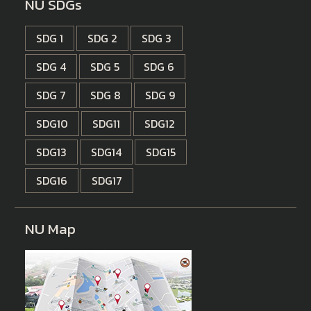
NU SDGs
SDG 1
SDG 2
SDG 3
SDG 4
SDG 5
SDG 6
SDG 7
SDG 8
SDG 9
SDG10
SDG11
SDG12
SDG13
SDG14
SDG15
SDG16
SDG17
NU Map