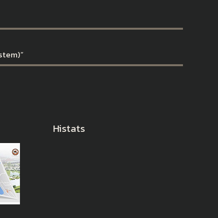
ystem)”
Histats