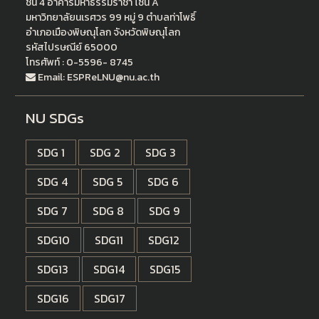
ชั้น 4 อาคารมหาธรรมราชา โซน A
มหาวิทยาลัยนเรศวร 99 หมู่ 9 ตำบลท่าโพธิ์
อำเภอเมืองพิษณุโลก จังหวัดพิษณุโลก
รหัสไปรษณีย์ 65000
โทรศัพท์ : 0-5596- 8745
Email: ESPReLNU@nu.ac.th
NU SDGs
SDG 1
SDG 2
SDG 3
SDG 4
SDG 5
SDG 6
SDG 7
SDG 8
SDG 9
SDG10
SDG11
SDG12
SDG13
SDG14
SDG15
SDG16
SDG17