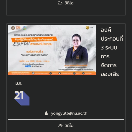
วิดิโอ
องค์
ประกอบที่
3 ระบบ
การ
จัดการ
ของเสีย
ม.ค.
21
yongyutb@nu.ac.th
วิดิโอ