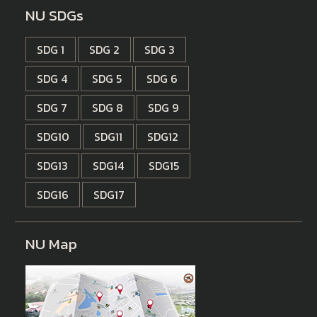
NU SDGs
SDG 1
SDG 2
SDG 3
SDG 4
SDG 5
SDG 6
SDG 7
SDG 8
SDG 9
SDG10
SDG11
SDG12
SDG13
SDG14
SDG15
SDG16
SDG17
NU Map